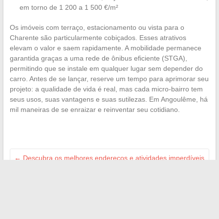
em torno de 1 200 a 1 500 €/m²
Os imóveis com terraço, estacionamento ou vista para o
Charente são particularmente cobiçados. Esses atrativos
elevam o valor e saem rapidamente. A mobilidade permanece
garantida graças a uma rede de ônibus eficiente (STGA),
permitindo que se instale em qualquer lugar sem depender do
carro. Antes de se lançar, reserve um tempo para aprimorar seu
projeto: a qualidade de vida é real, mas cada micro-bairro tem
seus usos, suas vantagens e suas sutilezas. Em Angoulême, há
mil maneiras de se enraizar e reinventar seu cotidiano.
←
Descubra os melhores endereços e atividades imperdíveis
em Nantes com a família
Descubra como os serviços oferecidos pela Entrepreneur
Land impulsionam o seu negócio
→