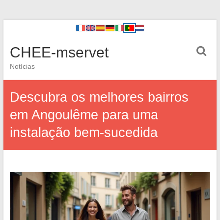
CHEE-mservet
Notícias
Descubra os melhores bairros
em Angoulême para uma
instalação bem-sucedida