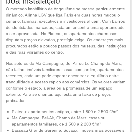
boa instalação
O mercado imobiliário de Angoulême se mostra particularmente
dinâmico. A linha LGV que liga Paris em duas horas mudou o
cenário: famílias, executivos e investidores afluem. Com bairros
de identidades marcadas, cada um encontra uma oportunidade
a ser aproveitada. No Plateau, os apartamentos charmosos
disputam preços elevados, prestígio exige. Os endereços mais
procurados estão a poucos passos dos museus, das instituições
e das ruas vibrantes do centro.
Nos setores de Ma Campagne, Bel-Air ou Le Champ de Mars,
não faltam imóveis familiares: casas com jardim, apartamentos
recentes, cada um pode esperar encontrar o equilíbrio entre
tranquilidade e acesso rápido aos comércios. Os valores variam
conforme o estado, a área ou a promessa de um espaço
externo. Para se orientar, aqui está uma faixa de preços
praticados:
Plateau: apartamentos antigos, entre 1 800 e 2 500 €/m²
Ma Campagne, Bel-Air, Champ de Mars: casas ou
apartamentos familiares, de 1 500 a 2 200 €/m²
Basseau Grande Garenne, Soyaux: imóveis mais acessíveis,