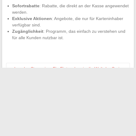
Sofortrabatte
: Rabatte, die direkt an der Kasse angewendet
werden.
Exklusive Aktionen
: Angebote, die nur für Karteninhaber
verfügbar sind.
Zugänglichkeit
: Programm, das einfach zu verstehen und
für alle Kunden nutzbar ist.
←
Legales Streaming: Ein Eintauchen in die Welt der Serien
und Filme online
Verbessern Sie Ihr Spielerlebnis mit den besten Add-Ons für
Assetto Corsa
→
Suchen