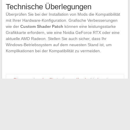
Technische Überlegungen
Überprüfen Sie bei der Installation von Mods die Kompatibilität
mit Ihrer Hardware-Konfiguration. Grafische Verbesserungen
wie der
Custom Shader Patch
können eine leistungsstarke
Grafikkarte erfordern, wie eine Nvidia GeForce RTX oder eine
aktuelle AMD Radeon. Stellen Sie auch sicher, dass Ihr
Windows-Betriebssystem auf dem neuesten Stand ist, um
Komplikationen bei der Kompatibilität zu vermeiden.
←
Die wegweisenden Strategien zur Kundenbindung im
Einzelhandel
Alles über den Beruf der Tagesmutter und die
unverzichtbaren Ressourcen für den Einstieg
→
Suchen