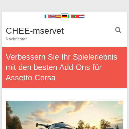
CHEE-mservet
Nachrichten
Verbessern Sie Ihr Spielerlebnis
mit den besten Add-Ons für
Assetto Corsa