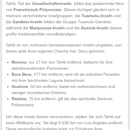
Tahiti, Teil der
Gesellschaftsinseln
, bildet das pulsierende Herz
von
Französisch-Polynesien
. Dieses Archipel gliedert sich in
mehrere verschiedene Inselgruppen: die
Tuamotu-Inseln
und
die
Gambier-Inseln
bilden die Gruppe Tuamotu Gambier,
während die
Marquesas-Inseln
und die
Austral-Inseln
dieses
große Inselensemble vervollständigen.
Tahiti ist von mehreren bemerkenswerten Inseln umgeben, von
denen jede ihren eigenen Charme hat. Dazu gehören:
Moorea
, nur 17 km von Tahiti entfernt, bekannt für ihre
atemberaubenden Panoramen.
Bora Bora
, 277 km entfernt, wird oft als irdisches Paradies
mit ihrer berühmten Lagune bezeichnet.
Huahine
, 50 km entfernt, bietet ein authentischeres und
weniger touristisches Erlebnis.
Raiatea
, 75 km entfernt, gilt als das spirituelle Zentrum
Polynesiens.
Um diese Inseln besser einzuordnen, stellen Sie sich Tahiti auf
einer Weltkarte vor: Sie liegt 6.630 km von Los Angeles entfernt.
Diese geografische Isolation trägt zur Erhaltung ihrer