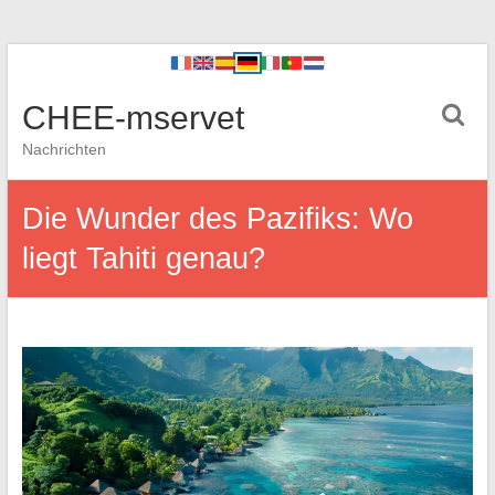
CHEE-mservet
Nachrichten
Die Wunder des Pazifiks: Wo
liegt Tahiti genau?