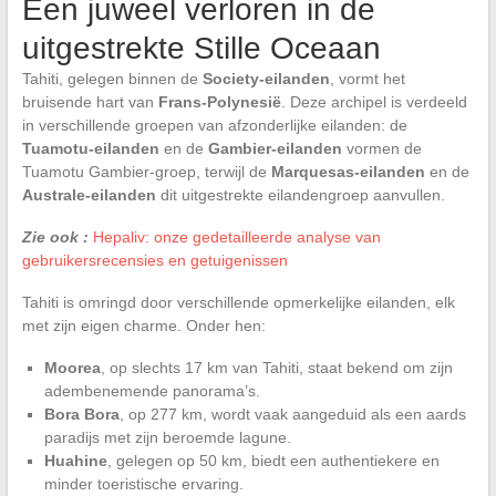
Een juweel verloren in de
uitgestrekte Stille Oceaan
Tahiti, gelegen binnen de
Society-eilanden
, vormt het
bruisende hart van
Frans-Polynesië
. Deze archipel is verdeeld
in verschillende groepen van afzonderlijke eilanden: de
Tuamotu-eilanden
en de
Gambier-eilanden
vormen de
Tuamotu Gambier-groep, terwijl de
Marquesas-eilanden
en de
Australe-eilanden
dit uitgestrekte eilandengroep aanvullen.
Zie ook :
Hepaliv: onze gedetailleerde analyse van
gebruikersrecensies en getuigenissen
Tahiti is omringd door verschillende opmerkelijke eilanden, elk
met zijn eigen charme. Onder hen:
Moorea
, op slechts 17 km van Tahiti, staat bekend om zijn
adembenemende panorama’s.
Bora Bora
, op 277 km, wordt vaak aangeduid als een aards
paradijs met zijn beroemde lagune.
Huahine
, gelegen op 50 km, biedt een authentiekere en
minder toeristische ervaring.