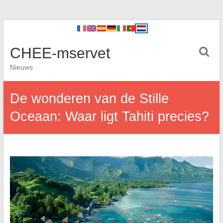
CHEE-mservet
Nieuws
De wonderen van de Stille
Oceaan: Waar ligt Tahiti precies?