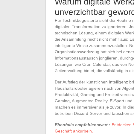
Warum digitale Werk
unverzichtbar gewor
Für Technikbegeisterte sieht die Routine n
digitalen Transformation zu ignorieren: J
technischen Lösung, einem digitalen We
die Ansammlung reicht nicht mehr aus: Es
intelligente Weise zusammenzustellen. Neh
Organisationswerkzeug hat sich bei den
Informationsaustausch jonglieren, durchg
Lösungen wie Cron Calendar, das von No
Zeitverwaltung bietet, die vollständig in di
Der Aufstieg der künstlichen Intelligenz b
Haushaltsroboter agieren nach von Algori
Produktivität, Gaming und Freizeit versc
Gaming, Augmented Reality, E-Sport und 
machen es immersiver als je zuvor. In d
betreiben Discord-Server und tauschen sic
Ebenfalls empfehlenswert :
Entdecken S
Geschäft ankurbeln.