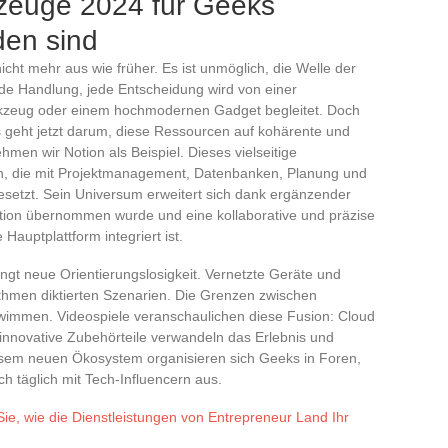
zeuge 2024 für Geeks
den sind
icht mehr aus wie früher. Es ist unmöglich, die Welle der
ede Handlung, jede Entscheidung wird von einer
rkzeug oder einem hochmodernen Gadget begleitet. Doch
 geht jetzt darum, diese Ressourcen auf kohärente und
men wir Notion als Beispiel. Dieses vielseitige
en, die mit Projektmanagement, Datenbanken, Planung und
esetzt. Sein Universum erweitert sich dank ergänzender
tion übernommen wurde und eine kollaborative und präzise
e Hauptplattform integriert ist.
ringt neue Orientierungslosigkeit. Vernetzte Geräte und
thmen diktierten Szenarien. Die Grenzen zwischen
hwimmen. Videospiele veranschaulichen diese Fusion: Cloud
innovative Zubehörteile verwandeln das Erlebnis und
iesem neuen Ökosystem organisieren sich Geeks in Foren,
h täglich mit Tech-Influencern aus.
ie, wie die Dienstleistungen von Entrepreneur Land Ihr