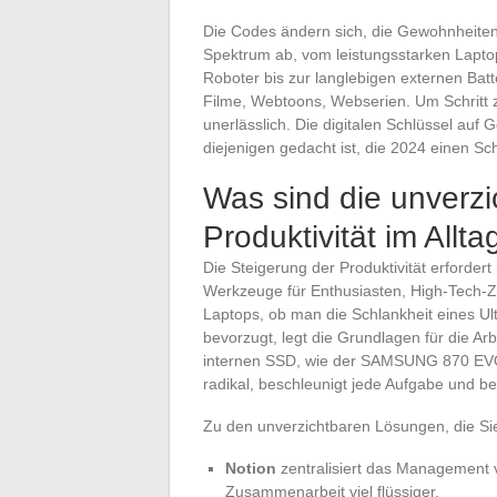
Die Codes ändern sich, die Gewohnheiten 
Spektrum ab, vom leistungsstarken Laptop
Roboter bis zur langlebigen externen Batte
Filme, Webtoons, Webserien. Um Schritt z
unerlässlich. Die digitalen Schlüssel auf 
diejenigen gedacht ist, die 2024 einen Sch
Was sind die unverz
Produktivität im Allta
Die Steigerung der Produktivität erforde
Werkzeuge für Enthusiasten, High-Tech-Zu
Laptops, ob man die Schlankheit eines U
bevorzugt, legt die Grundlagen für die A
internen SSD, wie der SAMSUNG 870 EVO 
radikal, beschleunigt jede Aufgabe und bes
Zu den unverzichtbaren Lösungen, die Sie 
Notion
zentralisiert das Management 
Zusammenarbeit viel flüssiger.