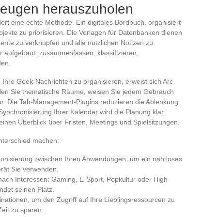
kzeugen herauszuholen
dert eine echte Methode. Ein digitales Bordbuch, organisiert
ojekte zu priorisieren. Die Vorlagen für Datenbanken dienen
ente zu verknüpfen und alle nützlichen Notizen zu
ktur aufgebaut: zusammenfassen, klassifizieren,
den.
hre Geek-Nachrichten zu organisieren, erweist sich Arc
tellen Sie thematische Räume, weisen Sie jedem Gebrauch
ltur. Die Tab-Management-Plugins reduzieren die Ablenkung
Synchronisierung Ihrer Kalender wird die Planung klar:
t einen Überblick über Fristen, Meetings und Spielsitzungen.
 Unterschied machen:
hronisierung zwischen Ihren Anwendungen, um ein nahtloses
erät Sie verwenden.
 nach Interessen: Gaming, E-Sport, Popkultur oder High-
det seinen Platz.
nationen, um den Zugriff auf Ihre Lieblingsressourcen zu
eit zu sparen.