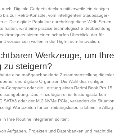
auch. Digitale Gadgets decken mittlerweile ein riesiges
 bis zur Retro-Konsole, vom intelligenten Staubsauger-
rie. Die digitale Popkultur durchdringt diese Welt: Serien,
u halten, wird eine präzise technologische Beobachtung
Geektroniques bieten einen scharfen Überblick, der für
ritt voraus sein wollen in der High-Tech-Innovation.
ichtbaren Werkzeuge, um Ihre
g zu steigern?
rt heute eine maßgeschneiderte Zusammenstellung digitaler
behör und digitale Organizer. Die Wahl des richtigen
ltra-Compacts oder die Leistung eines Redmi Book Pro 15
rbeitsumgebung. Das Hinzufügen einer leistungsstarken
SATA3 oder der M.2 NVMe PCIe, verändert die Situation
eitigt Wartezeiten für ein reibungsloses Erlebnis im Alltag.
in Ihre Routine integrieren sollten:
von Aufgaben, Projekten und Datenbanken und macht die