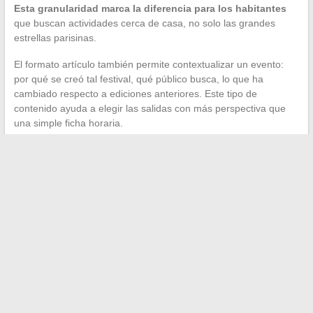
Esta granularidad marca la diferencia para los habitantes
que buscan actividades cerca de casa, no solo las grandes
estrellas parisinas.
El formato artículo también permite contextualizar un evento:
por qué se creó tal festival, qué público busca, lo que ha
cambiado respecto a ediciones anteriores. Este tipo de
contenido ayuda a elegir las salidas con más perspectiva que
una simple ficha horaria.
Mag Paris ocupa un nicho editorial situado entre la revista
municipal oficial y la prensa generalista. Su valor radica en la
regularidad del seguimiento sobre temas locales (urbanismo,
ayudas, consultas) que los grandes medios solo tratan en caso
de polémica. Para los parisinos que quieren entender las
transformaciones de su ciudad más allá de los grandes titulares,
este enfoque sigue siendo uno de los más accesibles
disponibles en línea.