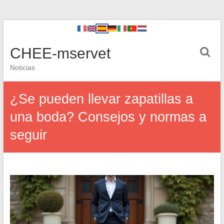
CHEE-mservet
Noticias
¿Se pueden llevar zapatillas a
una boda? Consejos y normas a
seguir