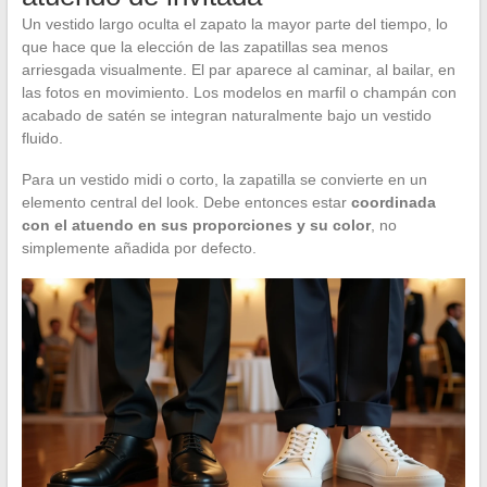
Un vestido largo oculta el zapato la mayor parte del tiempo, lo
que hace que la elección de las zapatillas sea menos
arriesgada visualmente. El par aparece al caminar, al bailar, en
las fotos en movimiento. Los modelos en marfil o champán con
acabado de satén se integran naturalmente bajo un vestido
fluido.
Para un vestido midi o corto, la zapatilla se convierte en un
elemento central del look. Debe entonces estar
coordinada
con el atuendo en sus proporciones y su color
, no
simplemente añadida por defecto.