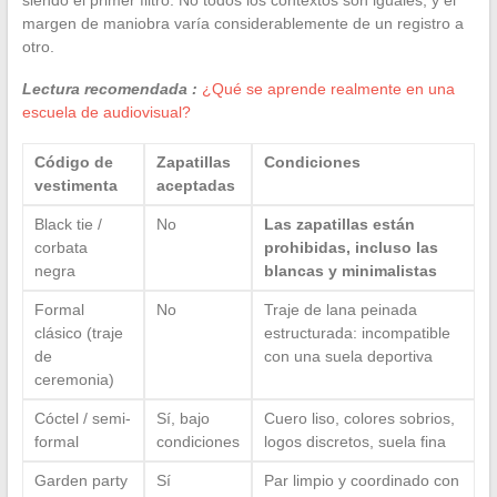
margen de maniobra varía considerablemente de un registro a
otro.
Lectura recomendada :
¿Qué se aprende realmente en una
escuela de audiovisual?
Código de
Zapatillas
Condiciones
vestimenta
aceptadas
Black tie /
No
Las zapatillas están
corbata
prohibidas, incluso las
negra
blancas y minimalistas
Formal
No
Traje de lana peinada
clásico (traje
estructurada: incompatible
de
con una suela deportiva
ceremonia)
Cóctel / semi-
Sí, bajo
Cuero liso, colores sobrios,
formal
condiciones
logos discretos, suela fina
Garden party
Sí
Par limpio y coordinado con