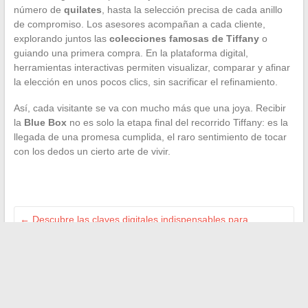
número de
quilates
, hasta la selección precisa de cada anillo
de compromiso. Los asesores acompañan a cada cliente,
explorando juntos las
colecciones famosas de Tiffany
o
guiando una primera compra. En la plataforma digital,
herramientas interactivas permiten visualizar, comparar y afinar
la elección en unos pocos clics, sin sacrificar el refinamiento.
Así, cada visitante se va con mucho más que una joya. Recibir
la
Blue Box
no es solo la etapa final del recorrido Tiffany: es la
llegada de una promesa cumplida, el raro sentimiento de tocar
con los dedos un cierto arte de vivir.
←
Descubre las claves digitales indispensables para
potenciar tu día a día geek
¿Cuál es la frontera española más cercana a Pau y cómo
llegar?
→