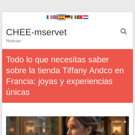
CHEE-mservet
Noticias
Todo lo que necesitas saber
sobre la tienda Tiffany Andco en
Francia: joyas y experiencias
únicas