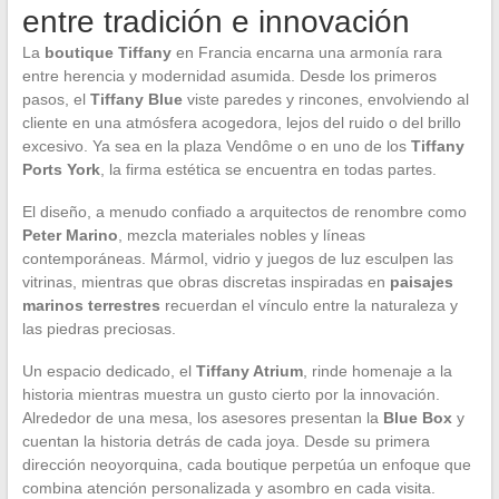
entre tradición e innovación
La
boutique Tiffany
en Francia encarna una armonía rara
entre herencia y modernidad asumida. Desde los primeros
pasos, el
Tiffany Blue
viste paredes y rincones, envolviendo al
cliente en una atmósfera acogedora, lejos del ruido o del brillo
excesivo. Ya sea en la plaza Vendôme o en uno de los
Tiffany
Ports York
, la firma estética se encuentra en todas partes.
El diseño, a menudo confiado a arquitectos de renombre como
Peter Marino
, mezcla materiales nobles y líneas
contemporáneas. Mármol, vidrio y juegos de luz esculpen las
vitrinas, mientras que obras discretas inspiradas en
paisajes
marinos terrestres
recuerdan el vínculo entre la naturaleza y
las piedras preciosas.
Un espacio dedicado, el
Tiffany Atrium
, rinde homenaje a la
historia mientras muestra un gusto cierto por la innovación.
Alrededor de una mesa, los asesores presentan la
Blue Box
y
cuentan la historia detrás de cada joya. Desde su primera
dirección neoyorquina, cada boutique perpetúa un enfoque que
combina atención personalizada y asombro en cada visita.