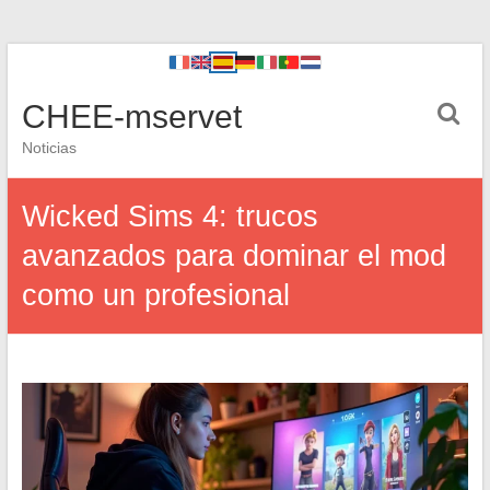
CHEE-mservet
Noticias
Wicked Sims 4: trucos
avanzados para dominar el mod
como un profesional