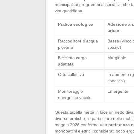
municipali ai programmi associativi, che f
vita quotidiana.
Pratica ecologica
Adesione anz
urbani
Raccoglitore d’acqua
Bassa (vincolo
piovana
spazio)
Bicicletta cargo
Marginale
adattata
Orto collettivo
In aumento (gi
condivisi)
Monitoraggio
Emergente
energetico vocale
Questa tabella mette in luce un netto divar
diverse pratiche, in particolare nelle mobil
maggio 2026 conferma una
preferenza ru
monopattini elettrici, considerati poco erg