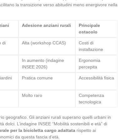
acilitano la transizione verso abitudini meno energivore nella
iani
Adesione anziani rurali
Principale
ostacolo
 di
Alta (workshop CCAS)
Costi di
installazione
In aumento (indagine
Ergonomia
INSEE 2026)
percepita
ardini
Pratica comune
Accessibilità fisica
Molto raro
Competenza
tecnologica
io geografico. Gli anziani rurali superano quelli urbani in
ità dolci. L’indagine INSEE “Mobilità sostenibili e età” di
rale per la bicicletta cargo adattata
rispetto ai
onomici da questa fascia d’età.