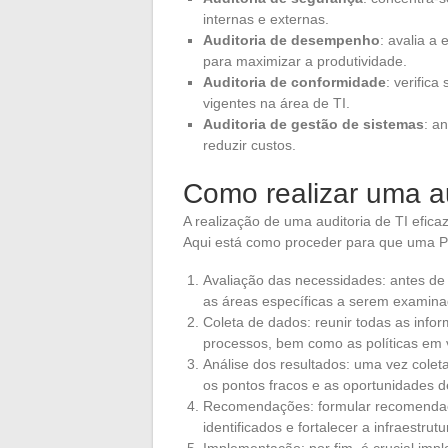
internas e externas.
Auditoria de desempenho
: avalia a
para maximizar a produtividade.
Auditoria de conformidade
: verific
vigentes na área de TI.
Auditoria de gestão de sistemas
: a
reduzir custos.
Como realizar uma au
A realização de uma auditoria de TI efic
Aqui está como proceder para que uma PM
Avaliação das necessidades: antes de 
as áreas específicas a serem examina
Coleta de dados: reunir todas as info
processos, bem como as políticas em v
Análise dos resultados: uma vez colet
os pontos fracos e as oportunidades d
Recomendações: formular recomendaçõ
identificados e fortalecer a infraestrutu
Implementação: por fim, é crucial i