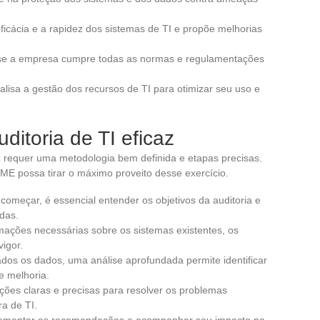
 eficácia e a rapidez dos sistemas de TI e propõe melhorias
a se a empresa cumpre todas as normas e regulamentações
nalisa a gestão dos recursos de TI para otimizar seu uso e
ditoria de TI eficaz
az requer uma metodologia bem definida e etapas precisas.
E possa tirar o máximo proveito desse exercício.
começar, é essencial entender os objetivos da auditoria e
das.
rmações necessárias sobre os sistemas existentes, os
igor.
ados os dados, uma análise aprofundada permite identificar
e melhoria.
es claras e precisas para resolver os problemas
ra de TI.
mplementar as recomendações e acompanhar seu impacto na