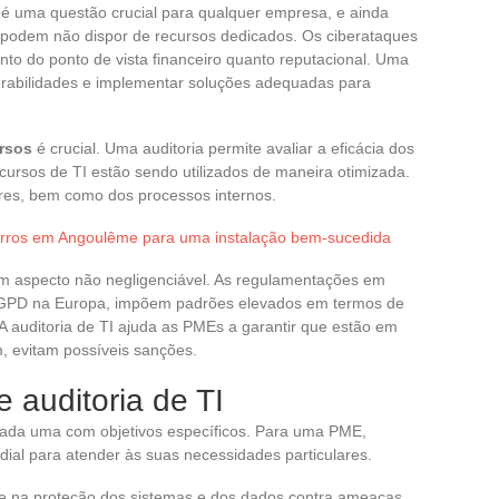
é uma questão crucial para qualquer empresa, e ainda
 podem não dispor de recursos dedicados. Os ciberataques
to do ponto de vista financeiro quanto reputacional. Uma
lnerabilidades e implementar soluções adequadas para
ursos
é crucial. Uma auditoria permite avaliar a eficácia dos
cursos de TI estão sendo utilizados de maneira otimizada.
wares, bem como dos processos internos.
irros em Angoulême para uma instalação bem-sucedida
m aspecto não negligenciável. As regulamentações em
RGPD na Europa, impõem padrões elevados em termos de
 auditoria de TI ajuda as PMEs a garantir que estão em
, evitam possíveis sanções.
e auditoria de TI
, cada uma com objetivos específicos. Para uma PME,
rdial para atender às suas necessidades particulares.
se na proteção dos sistemas e dos dados contra ameaças