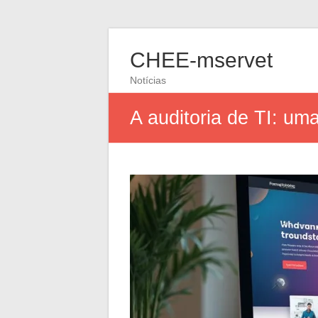
CHEE-mservet
Notícias
A auditoria de TI: u