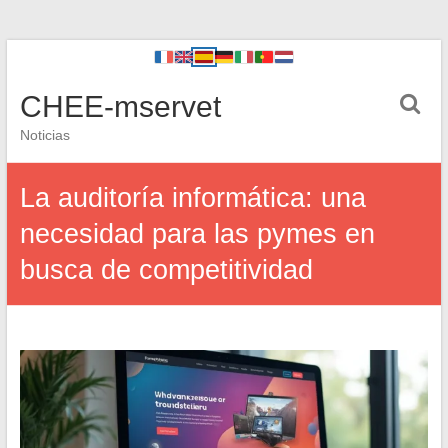
CHEE-mservet
Noticias
La auditoría informática: una
necesidad para las pymes en
busca de competitividad