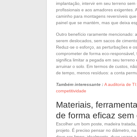
implantação, intervir em seu terreno se
profissionais e aos amadores exigentes. 
caminho para montagens reversíveis que
painel que se mantém, mas que deixa esp
Outro benefício raramente mencionado: a
serem deslocados, sem sacos de cimento
Reduz-se o esforço, as perturbações e os
comprometer de forma eco-responsável, 
significa limitar a pegada em seu terren
arruinar o solo. Em termos de custos, nã
de tempo, menos resíduos: a conta perma
Também interessante :
A auditoria de 
competitividade
Materiais, ferramenta
de forma eficaz sem
Escolher um bom poste, madeira tratada, 
projeto. É preciso pensar no diâmetro, na
deve ser limpo: idealmente, duas vezes 