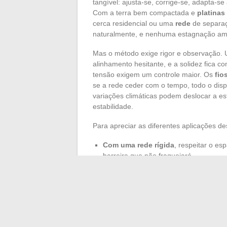
tangível: ajusta-se, corrige-se, adapta-
Com a terra bem compactada e
platinas
cerca residencial ou uma
rede
de separaç
naturalmente, e nenhuma estagnação ame
Mas o método exige rigor e observação.
alinhamento hesitante, e a solidez fica c
tensão exigem um controle maior. Os
fio
se a rede ceder com o tempo, todo o disp
variações climáticas podem deslocar a es
estabilidade.
Para apreciar as diferentes aplicações de
Com uma rede rígida
, respeitar o e
barreira que não fraquejará.
Escolher uma
fixação em platina
perm
o terreno precisar ser desnudado.
Instalar uma
cerca sem fixação em con
parecia indiscutível. Acompanhar a nature
em vez de congelar o solo: essa é a pro