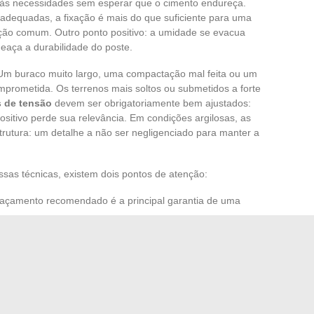
se às necessidades sem esperar que o cimento endureça.
adequadas, a fixação é mais do que suficiente para uma
ão comum. Outro ponto positivo: a umidade se evacua
aça a durabilidade do poste.
 Um buraco muito largo, uma compactação mal feita ou um
omprometida. Os terrenos mais soltos ou submetidos a forte
s de tensão
devem ser obrigatoriamente bem ajustados:
ositivo perde sua relevância. Em condições argilosas, as
trutura: um detalhe a não ser negligenciado para manter a
ssas técnicas, existem dois pontos de atenção:
spaçamento recomendado é a principal garantia de uma
itirá um desmontagem rápida caso o projeto evolua ou se
creto
é validar soluções modernas onde a fixação rígida
za em vez de forçá-la, adaptar-se ao ritmo dos projetos
messa. Damos ao jardim uma verdadeira respiração e ao