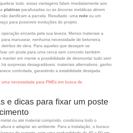
m quebrar tudo: essas vantagens falam imediatamente aos
As
platinas
parafusadas ou as âncoras metálicas abrem
 não danificam a parcela. Resultado: uma
rede
ou um
aço para possíveis evoluções do projeto.
 operação encanta pela sua leveza. Menos materiais a
 para manusear, nenhuma necessidade de betoneira.
 detritos de obra. Para aqueles que desejam se
fixar um poste para uma cerca sem concreto também
o e manter em mente a possibilidade de desmontar tudo sem
o há surpresas desagradáveis: materiais alternativos, ganho
nece controlada, garantindo a estabilidade desejada.
TI: uma necessidade para PMEs em busca de
s e dicas para fixar um poste
 cimento
metal ou até material compósito, condiciona todo o
 altura e adaptar ao ambiente. Para a instalação, o buraco
a largura do suporte, com uma profundidade de 40 a 60 cm,