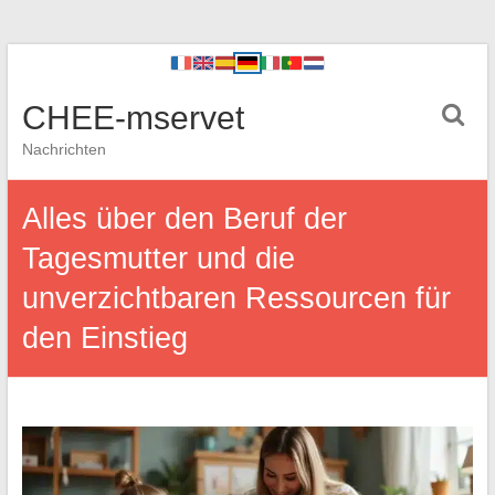
CHEE-mservet
Nachrichten
Alles über den Beruf der
Tagesmutter und die
unverzichtbaren Ressourcen für
den Einstieg