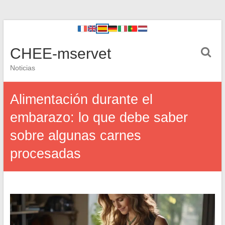
CHEE-mservet
Noticias
Alimentación durante el
embarazo: lo que debe saber
sobre algunas carnes
procesadas